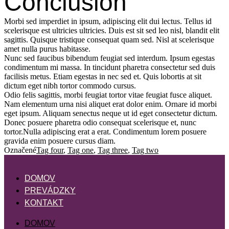
Conclusion
Morbi sed imperdiet in ipsum, adipiscing elit dui lectus. Tellus id
scelerisque est ultricies ultricies. Duis est sit sed leo nisl, blandit elit
sagittis. Quisque tristique consequat quam sed. Nisl at scelerisque
amet nulla purus habitasse.
Nunc sed faucibus bibendum feugiat sed interdum. Ipsum egestas
condimentum mi massa. In tincidunt pharetra consectetur sed duis
facilisis metus. Etiam egestas in nec sed et. Quis lobortis at sit
dictum eget nibh tortor commodo cursus.
Odio felis sagittis, morbi feugiat tortor vitae feugiat fusce aliquet.
Nam elementum urna nisi aliquet erat dolor enim. Ornare id morbi
eget ipsum. Aliquam senectus neque ut id eget consectetur dictum.
Donec posuere pharetra odio consequat scelerisque et, nunc
tortor.Nulla adipiscing erat a erat. Condimentum lorem posuere
gravida enim posuere cursus diam.
Označené
Tag four
,
Tag one
,
Tag three
,
Tag two
DOMOV
PREVÁDZKY
KONTAKT
DOMOV