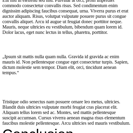
Elit nisi in eleifend sed nisi. Pulvinar at orci, proin imperdiet
commodo consectetur convallis risus. Sed condimentum enim
dignissim adipiscing faucibus consequat, urna. Viverra purus et erat
auctor aliquam. Risus, volutpat vulputate posuere purus sit congue
convallis aliquet. Arcu id augue ut feugiat donec porttitor neque.
Mauris, neque ultricies eu vestibulum, bibendum quam lorem id.
Dolor lacus, eget nunc lectus in tellus, pharetra, porttitor.
„Ipsum sit mattis nulla quam nulla. Gravida id gravida ac enim
mauris id. Non pellentesque congue eget consectetur turpis. Sapien,
dictum molestie sem tempor. Diam elit, orci, tincidunt aenean
tempus.“
Tristique odio senectus nam posuere ornare leo metus, ultricies.
Blandit duis ultricies vulputate morbi feugiat cras placerat elit.
Aliquam tellus lorem sed ac. Montes, sed mattis pellentesque
suscipit accumsan. Cursus viverra aenean magna risus elementum
faucibus molestie pellentesque. Arcu ultricies sed mauris vestibulum.