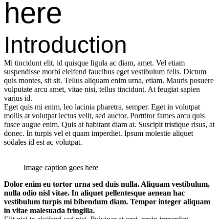
here
Introduction
Mi tincidunt elit, id quisque ligula ac diam, amet. Vel etiam
suspendisse morbi eleifend faucibus eget vestibulum felis. Dictum
quis montes, sit sit. Tellus aliquam enim urna, etiam. Mauris posuere
vulputate arcu amet, vitae nisi, tellus tincidunt. At feugiat sapien
varius id.
Eget quis mi enim, leo lacinia pharetra, semper. Eget in volutpat
mollis at volutpat lectus velit, sed auctor. Porttitor fames arcu quis
fusce augue enim. Quis at habitant diam at. Suscipit tristique risus, at
donec. In turpis vel et quam imperdiet. Ipsum molestie aliquet
sodales id est ac volutpat.
Image caption goes here
Dolor enim eu tortor urna sed duis nulla. Aliquam vestibulum,
nulla odio nisl vitae. In aliquet pellentesque aenean hac
vestibulum turpis mi bibendum diam. Tempor integer aliquam
in vitae malesuada fringilla.