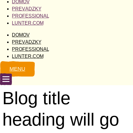
DOMOV
Preskočiť
PREVÁDZKY
na
obsah
PROFESSIONAL
LUNTER.COM
DOMOV
PREVÁDZKY
PROFESSIONAL
LUNTER.COM
MENU
Blog title
heading will go