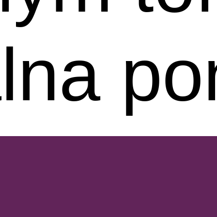
álna p