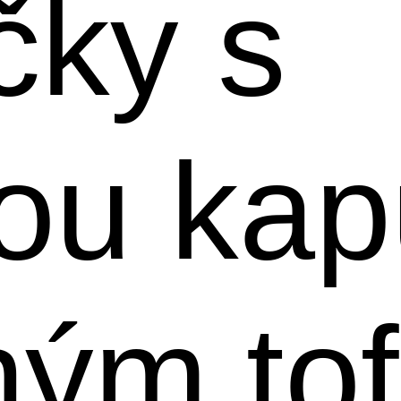
čky s
ou kap
ým tof