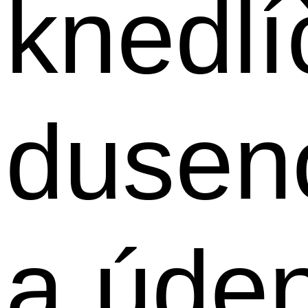
knedlí
dusen
a úden