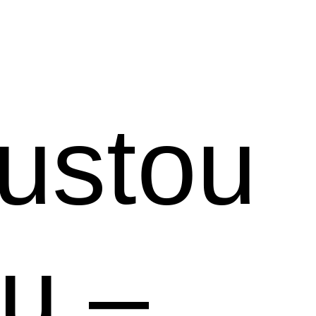
ustou
u –