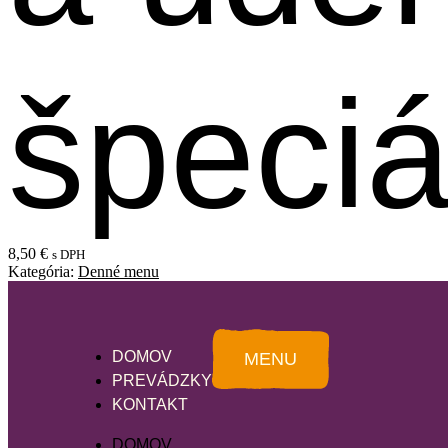
špeci
8,50
€
s DPH
Kategória:
Denné menu
DOMOV
MENU
PREVÁDZKY
KONTAKT
DOMOV