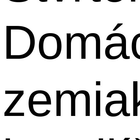
Domá
zemia