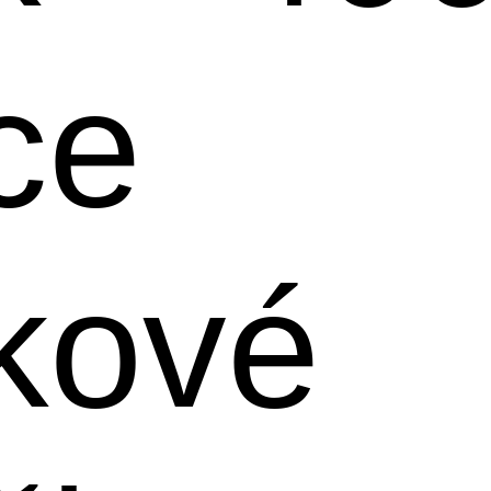
ce
kové